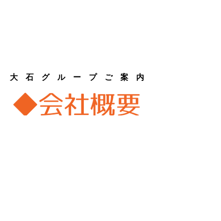
大 石 グ ル ー プ ご 案 内