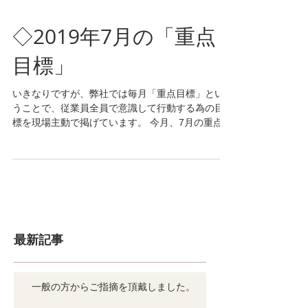
◇2019年7月の「重点
目標」
いきなりですが、弊社では毎月「重点目標」とい
うことで、従業員全員で意識して行動する為の目
標を現場主動で掲げています。 今月、7月の重点目
標は “日々の健康管理で暑さ対策を万全に！” で
す。 今年は、既に記録的な暑さが観測されたり、
私達が本社を置く長崎県大村市では、朝晩は肌寒...
最新記事
一般の方からご指摘を頂戴しました。